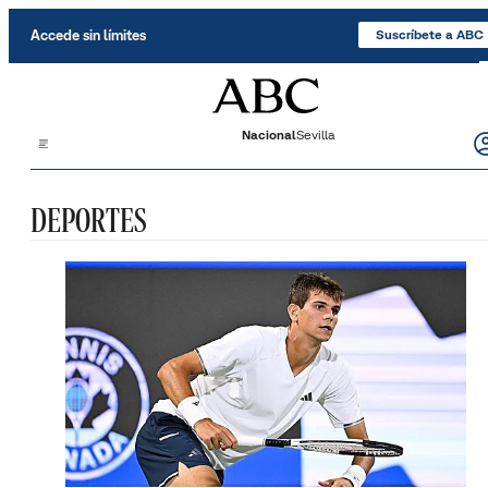
Saltar al contenido
Accede sin límites
Suscríbete a ABC
Nacional
Sevilla
DEPORTES