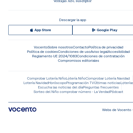
Ventajas ABC suscriptor
Descargar la app
App Store
Google Play
Vocento
Sobre nosotros
Contacto
Política de privacidad
Política de cookies
Condiciones de uso
Aviso legal
Accesibilidad
Reglamento UE 2024/1083
Condiciones de contratación
Compromisos editoriales
Comprobar Lotería Niño
Lotería Niño
Comprobar Lotería Navidad
Lotería Navidad
Horóscopo
Programación TV
Últimas noticias
Lotería
Escucha las noticias del día
Preguntas frecuentes
Sorteo del Niño comprobar número - La Verdad
Pódcast
Webs de Vocento