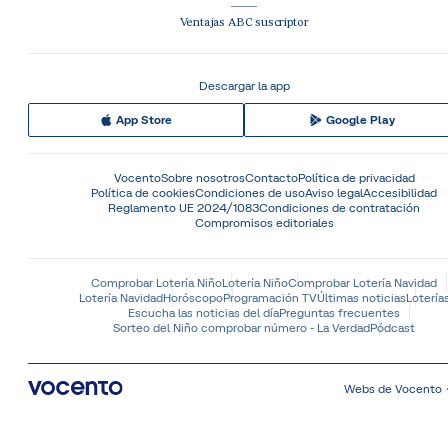
Ventajas ABC suscriptor
Descargar la app
App Store
Google Play
Vocento
Sobre nosotros
Contacto
Política de privacidad
Política de cookies
Condiciones de uso
Aviso legal
Accesibilidad
Reglamento UE 2024/1083
Condiciones de contratación
Compromisos editoriales
Comprobar Lotería Niño
Lotería Niño
Comprobar Lotería Navidad
Lotería Navidad
Horóscopo
Programación TV
Últimas noticias
Lotería
Escucha las noticias del día
Preguntas frecuentes
Sorteo del Niño comprobar número - La Verdad
Pódcast
Webs de Vocento