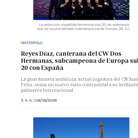
La selección española femenina sub 20 de waterpolo
que se ha proclamado subcampeona de Europa.
(M. G.)
WATERPOLO
Reyes Díaz, canterana del CW Dos
Hermanas, subcampeona de Europa su
20 con España
La guardameta andaluza, actual jugadora del CN San
Feliu, suma un nuevo éxito continental a su brillant
palmarés internacional
S. A. A.
|
08/08/2026