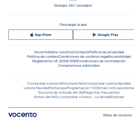
Ventajas ABC suscriptor
Descargar la app
App Store
Google Play
Vocento
Sobre nosotros
Contacto
Política de privacidad
Política de cookies
Condiciones de uso
Aviso legal
Accesibilidad
Reglamento UE 2024/1083
Condiciones de contratación
Compromisos editoriales
Comprobar Lotería Niño
Lotería Niño
Comprobar Lotería Navidad
Lotería Navidad
Horóscopo
Programación TV
Últimas noticias
Lotería
Escucha las noticias del día
Preguntas frecuentes
Sorteo del Niño comprobar número - La Verdad
Pódcast
Webs de Vocento