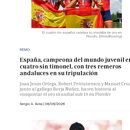
El cuatro sin español celebra su medalla de oro en
Plovdiv.
(WorldRowing)
REMO
España, campeona del mundo juvenil e
cuatro sin timonel, con tres remeros
andaluces en su tripulación
Juan Jesús Ortega, Robert Privistirescu y Manuel Cru
junto al gallego Borja Núñez, hacen historia al
conquistar el oro mundial sub 19 en Plovdiv
Sergio A. Ávila
|
08/08/2026