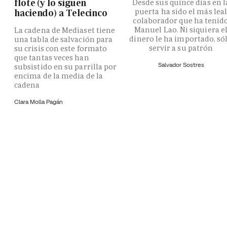
flote (y lo siguen
Desde sus quince días en l
puerta ha sido el más lea
haciendo) a Telecinco
colaborador que ha tenid
Manuel Lao. Ni siquiera e
La cadena de Mediaset tiene
dinero le ha importado, só
una tabla de salvación para
servir a su patrón
su crisis con este formato
que tantas veces han
Salvador Sostres
subsistido en su parrilla por
encima de la media de la
cadena
Clara Molla Pagán