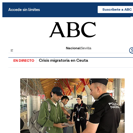
Saltar al contenido
Accede sin límites
Suscríbete a ABC
Nacional
Sevilla
Crisis migratoria en Ceuta
EN DIRECTO