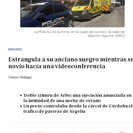
La Policía y el Summa, en el lugar del suceso, la calle de
Valentín Aguirre.
(ABC)
MADRID
Estrangula a su anciano suegro mientras s
novio hacía una videoconferencia
Carlos Hidalgo
Doble crimen de Arbo: una ejecución anunciada en
la intimidad de una noche de verano
Un preso controlaba desde la cárcel de Córdoba el
tráfico de pateras de Argelia