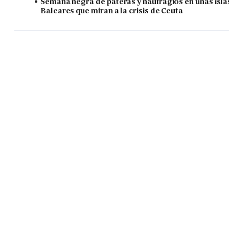
Semana negra de pateras y naufragios en unas isla
Baleares que miran a la crisis de Ceuta