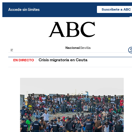
Saltar al contenido
Accede sin límites
Suscríbete a ABC
Nacional
Sevilla
Crisis migratoria en Ceuta
EN DIRECTO