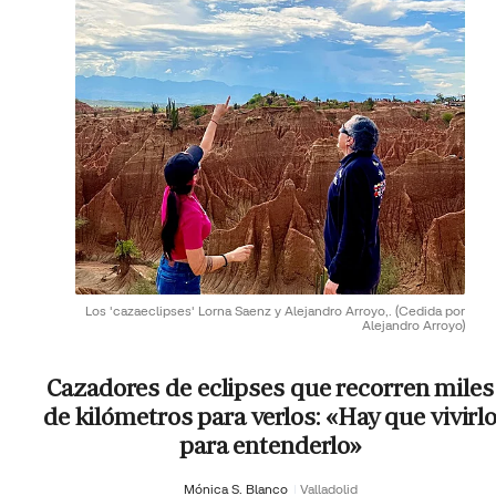
Los 'cazaeclipses' Lorna Saenz y Alejandro Arroyo,.
(Cedida por
Alejandro Arroyo)
Cazadores de eclipses que recorren miles
de kilómetros para verlos: «Hay que vivirl
para entenderlo»
Mónica S. Blanco
Valladolid