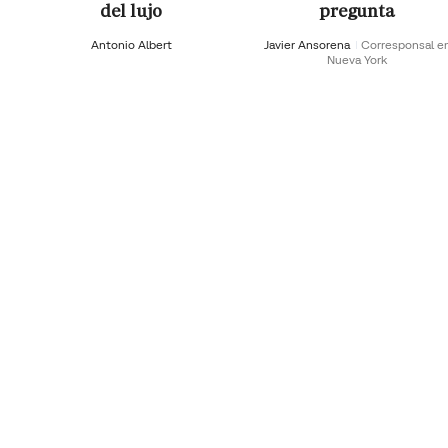
del lujo
pregunta
Antonio Albert
Javier Ansorena
Corresponsal e
Nueva York