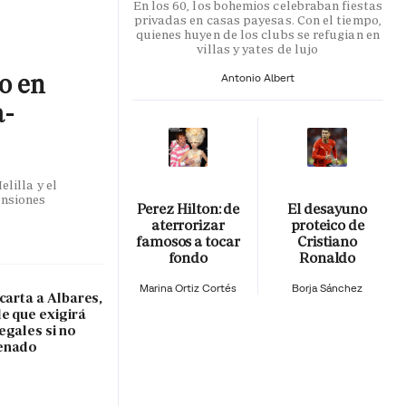
En los 60, los bohemios celebraban fiestas
privadas en casas payesas. Con el tiempo,
quienes huyen de los clubs se refugian en
villas y yates de lujo
co en
Antonio Albert
a-
lilla y el
ensiones
Perez Hilton: de
El desayuno
aterrorizar
proteico de
famosos a tocar
Cristiano
fondo
Ronaldo
Marina Ortiz Cortés
Borja Sánchez
carta a Albares,
e que exigirá
egales si no
Senado