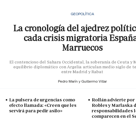
GEOPOLÍTICA
La cronología del ajedrez políti
cada crisis migratoria Españ
Marruecos
El contencioso del Sahara Occidental, la soberanía de Ceuta y Me
equilibrio diplomático con Argelia articulan medio siglo de t
entre Madrid y Rabat
Pedro Marín y
Guillermo Villar
La pulsera de urgencias como
Rollán advierte por 
efecto llamada: «Creen que les
Robles y Marlaska d
servirá para pedir asilo»
responsabilidades l
comparecen en el 