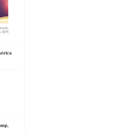
sesión
a.
(EP)
mérica
ump,