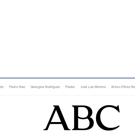
ldo
Pedro Ruiz
Georgina Rodríguez
Pastor
José Luis Moreno
Arturo Pérez-Re
Topuria