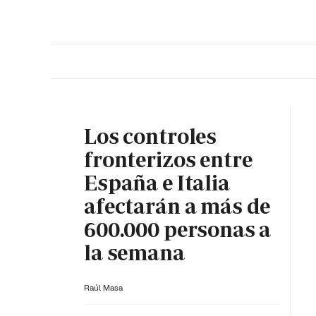
PORTADA
OPINIÓN
ESPAÑA
MADRID
INTE
Los controles
fronterizos entre
España e Italia
afectarán a más de
600.000 personas a
la semana
Raúl Masa