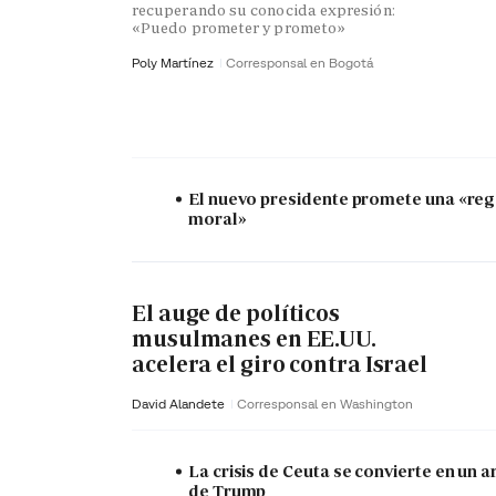
recuperando su conocida expresión:
«Puedo prometer y prometo»
Poly Martínez
Corresponsal en Bogotá
El nuevo presidente promete una «re
moral»
El auge de políticos
musulmanes en EE.UU.
acelera el giro contra Israel
David Alandete
Corresponsal en Washington
La crisis de Ceuta se convierte en un 
de Trump