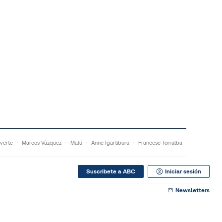
verte
Marcos Vázquez
Malú
Anne Igartiburu
Francesc Torralba
Suscribete a ABC
Iniciar sesión
Newsletters