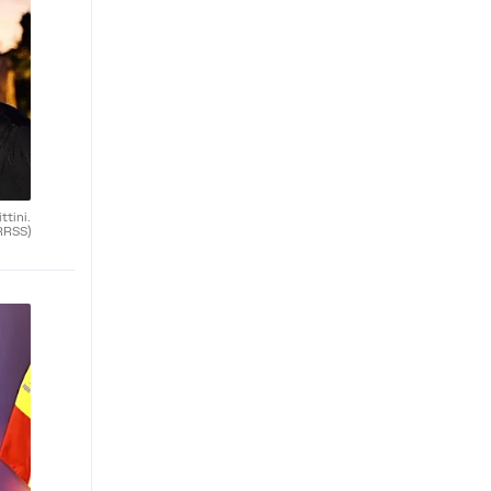
ttini.
RRSS)