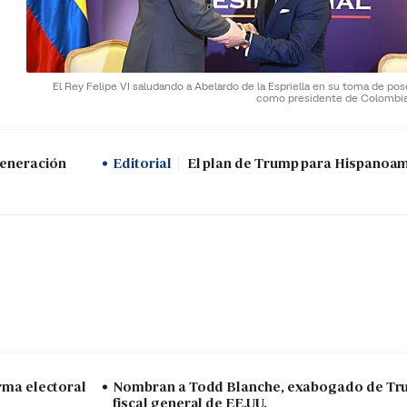
El Rey Felipe VI saludando a Abelardo de la Espriella en su toma de po
como presidente de Colombi
generación
Editorial
El plan de Trump para Hispanoa
arma electoral
Nombran a Todd Blanche, exabogado de Tr
fiscal general de EE.UU.