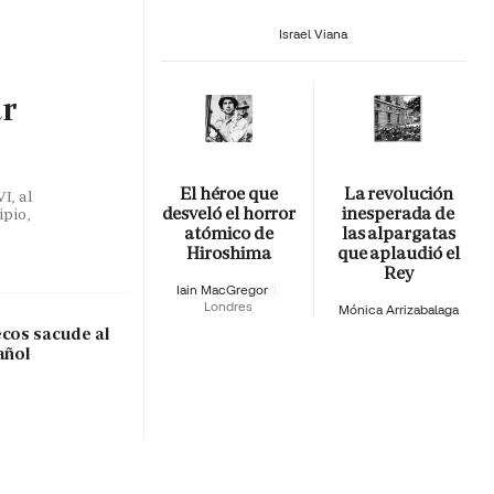
Israel Viana
ar
El héroe que
La revolución
I, al
desveló el horror
inesperada de
ipio,
atómico de
las alpargatas
Hiroshima
que aplaudió el
Rey
Iain MacGregor
Londres
Mónica Arrizabalaga
ecos sacude al
añol