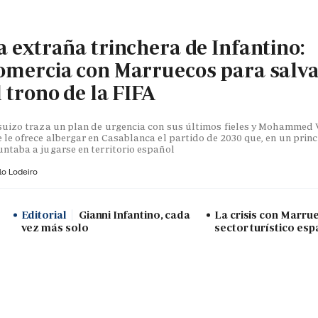
a extraña trinchera de Infantino:
omercia con Marruecos para salv
l trono de la FIFA
suizo traza un plan de urgencia con sus últimos fieles y Mohammed V
 le ofrece albergar en Casablanca el partido de 2030 que, en un princ
ntaba a jugarse en territorio español
lo Lodeiro
Editorial
Gianni Infantino, cada
La crisis con Marru
vez más solo
sector turístico esp