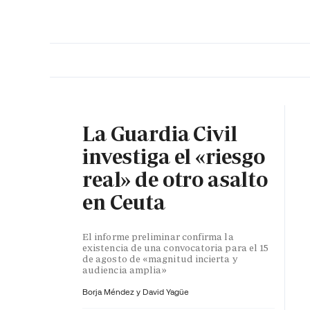
PORTADA
OPINIÓN
ESPAÑA
MADRID
INTE
La Guardia Civil
investiga el «riesgo
real» de otro asalto
en Ceuta
El informe preliminar confirma la
existencia de una convocatoria para el 15
de agosto de «magnitud incierta y
audiencia amplia»
Borja Méndez y
David Yagüe