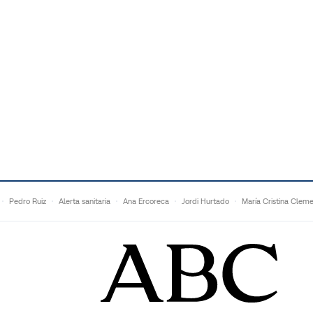
Pedro Ruiz
Alerta sanitaria
Ana Ercoreca
Jordi Hurtado
María Cristina Clem
Mariana Zapién
Dan Buettner