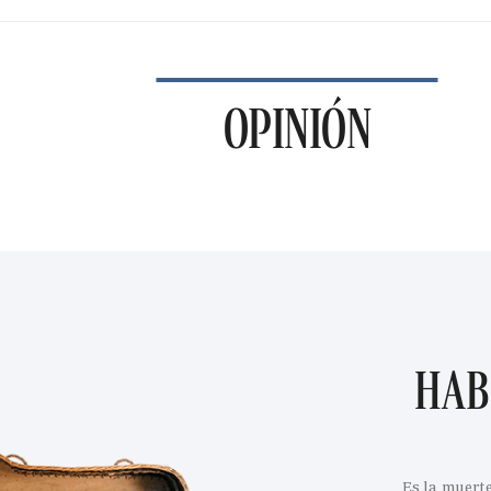
OPINIÓN
HAB
Es la muert