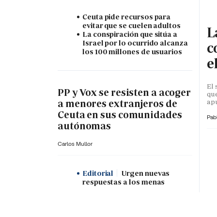
Ceuta pide recursos para
evitar que se cuelen adultos
L
La conspiración que sitúa a
Israel por lo ocurrido alcanza
c
los 100 millones de usuarios
e
El 
PP y Vox se resisten a acoger
que
apu
a menores extranjeros de
Ceuta en sus comunidades
Pab
autónomas
Carlos Mullor
Editorial
Urgen nuevas
respuestas a los menas