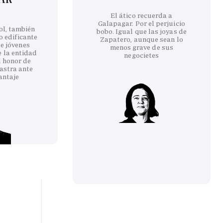
El ático recuerda a
Galapagar. Por el perjuicio
ol, también
bobo. Igual que las joyas de
co edificante
Zapatero, aunque sean lo
e jóvenes
menos grave de sus
e la entidad
negocietes
l honor de
astra ante
antaje