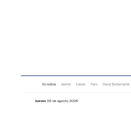
Saltar al contenido
Es noticia
Aemet
Llanes
Paro
David Bustamante
Jueves
06 de agosto 2026