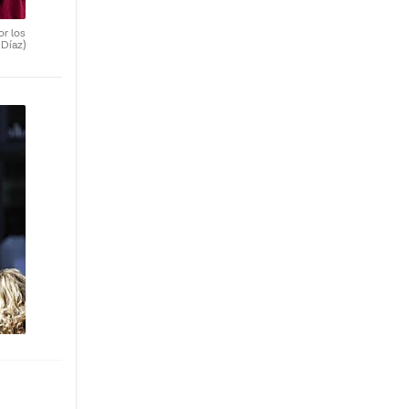
or los
 Díaz)