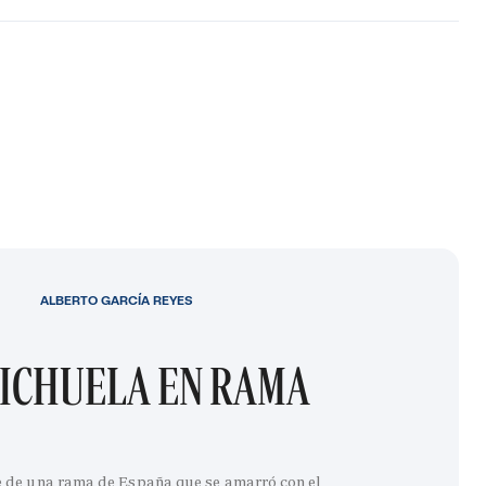
ALBERTO GARCÍA REYES
ICHUELA EN RAMA
e de una rama de España que se amarró con el