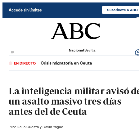
Saltar al contenido
Accede sin límites
Suscríbete a ABC
Nacional
Sevilla
Crisis migratoria en Ceuta
EN DIRECTO
La inteligencia militar avisó d
un asalto masivo tres días
antes del de Ceuta
Pilar De la Cuesta y
David Yagüe