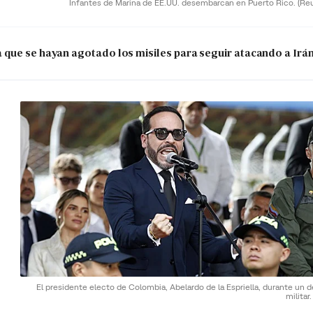
Infantes de Marina de EE.UU. desembarcan en Puerto Rico.
(Re
que se hayan agotado los misiles para seguir atacando a Irá
El presidente electo de Colombia, Abelardo de la Espriella, durante un d
militar