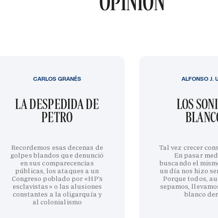
OPINIÓN
CARLOS GRANÉS
ALFONSO J. 
LA DESPEDIDA DE
LOS SON
PETRO
BLANC
Recordemos esas decenas de
Tal vez crecer cons
golpes blandos que denunció
En pasar med
en sus comparecencias
buscando el mism
públicas, los ataques a un
un día nos hizo sen
Congreso poblado por «HP’s
Porque todos, au
esclavistas» o las alusiones
sepamos, llevamo
constantes a la oligarquía y
blanco de
al colonialismo