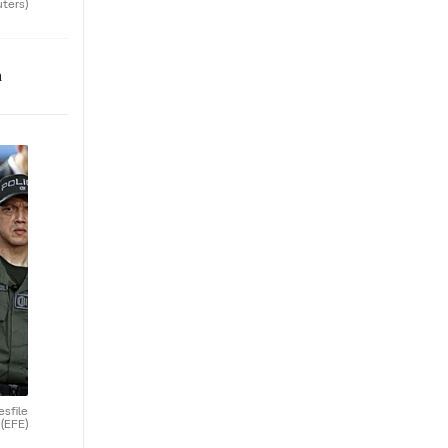
uters)
n
esfile
.
(EFE)