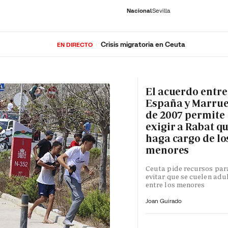
Nacional
Sevilla
Crisis migratoria en Ceuta
EN DIRECTO
RNACIONAL
ECONOMÍA
DEPORTES
SOCIEDAD
CULTURA
GENTE
PLAY
HISTORIA
ÚLTI
El acuerdo entre
España y Marru
de 2007 permite
exigir a Rabat qu
haga cargo de lo
menores
Ceuta pide recursos par
evitar que se cuelen adu
entre los menores
Joan Guirado