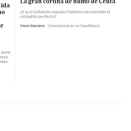
La gran cortina de humo de Ceuta
tida
no
¿Y si el Gobierno español hubiera encontrado el
culpable perfecto?
de
David Alandete
Corresponsal en La Casa Blanca
o para
trasa
lones