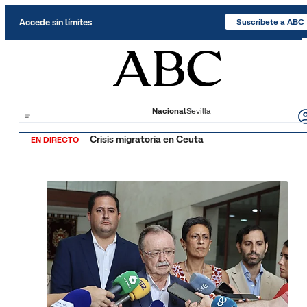
Saltar al contenido
Accede sin límites
Suscríbete a ABC
Nacional
Sevilla
Crisis migratoria en Ceuta
EN DIRECTO