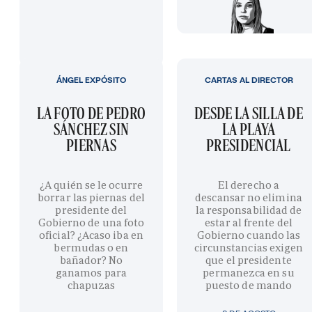
ÁNGEL EXPÓSITO
CARTAS AL DIRECTOR
LA FOTO DE PEDRO
DESDE LA SILLA DE
SÁNCHEZ SIN
LA PLAYA
PIERNAS
PRESIDENCIAL
¿A quién se le ocurre
El derecho a
borrar las piernas del
descansar no elimina
presidente del
la responsabilidad de
Gobierno de una foto
estar al frente del
oficial? ¿Acaso iba en
Gobierno cuando las
bermudas o en
circunstancias exigen
bañador? No
que el presidente
ganamos para
permanezca en su
chapuzas
puesto de mando