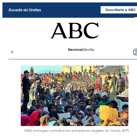
Saltar al contenido
Accede sin límites
Suscríbete a ABC
Nacional
Sevilla
ONG entregan comida a los extranjeros ilegales en Ceuta.
(EP)