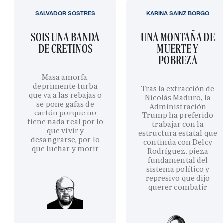
SALVADOR SOSTRES
KARINA SAINZ BORGO
SOIS UNA BANDA
UNA MONTAÑA DE
DE CRETINOS
MUERTE Y
POBREZA
Masa amorfa,
deprimente turba
Tras la extracción de
que va a las rebajas o
Nicolás Maduro, la
se pone gafas de
Administración
cartón porque no
Trump ha preferido
tiene nada real por lo
trabajar con la
que vivir y
estructura estatal que
desangrarse, por lo
continúa con Delcy
que luchar y morir
Rodríguez, pieza
fundamental del
sistema político y
represivo que dijo
querer combatir