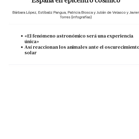
España en epicentro cósmico
Bárbara López,
Estíbaliz Pangua,
Patricia Biosca y
Julián de Velasco y Javier
Torres (infografías)
«El fenómeno astronómico será una experiencia
única»
Así reaccionan los animales ante el oscurecimient
solar