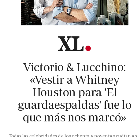
Victorio & Lucchino:
«Vestir a Whitney
Houston para 'El
guardaespaldas' fue lo
que más nos marcó»
Todas las celebridades de los ochenta y noventa acudían a 