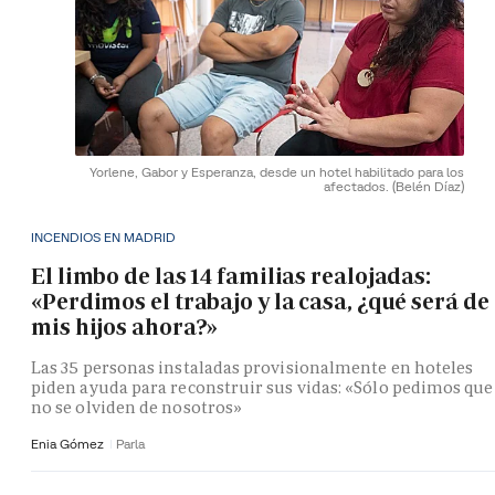
Yorlene, Gabor y Esperanza, desde un hotel habilitado para los
afectados.
(Belén Díaz)
INCENDIOS EN MADRID
El limbo de las 14 familias realojadas:
«Perdimos el trabajo y la casa, ¿qué será de
mis hijos ahora?»
Las 35 personas instaladas provisionalmente en hoteles
piden ayuda para reconstruir sus vidas: «Sólo pedimos que
no se olviden de nosotros»
Enia Gómez
Parla