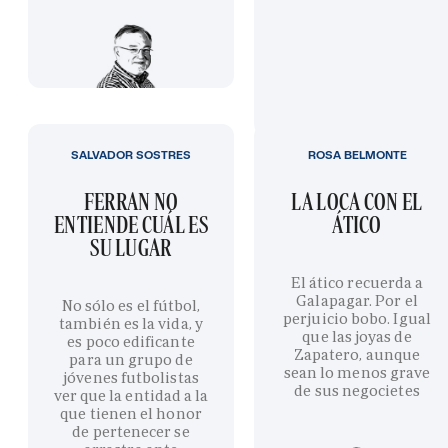
SALVADOR SOSTRES
ROSA BELMONTE
FERRAN NO
LA LOCA CON EL
ENTIENDE CUÁL ES
ÁTICO
SU LUGAR
El ático recuerda a
Galapagar. Por el
No sólo es el fútbol,
perjuicio bobo. Igual
también es la vida, y
que las joyas de
es poco edificante
Zapatero, aunque
para un grupo de
sean lo menos grave
jóvenes futbolistas
de sus negocietes
ver que la entidad a la
que tienen el honor
de pertenecer se