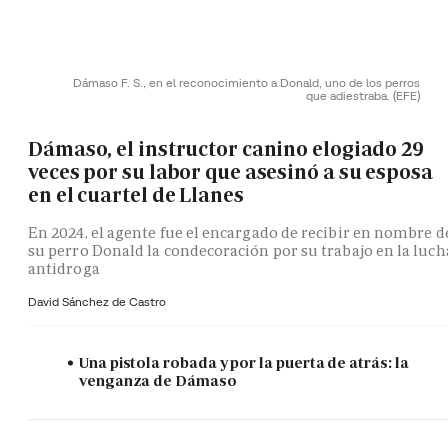
Dámaso F. S., en el reconocimiento a Donald, uno de los perros
que adiestraba.
(EFE)
Dámaso, el instructor canino elogiado 29
veces por su labor que asesinó a su esposa
en el cuartel de Llanes
En 2024, el agente fue el encargado de recibir en nombre d
su perro Donald la condecoración por su trabajo en la luch
antidroga
David Sánchez de Castro
Una pistola robada y por la puerta de atrás: la
venganza de Dámaso