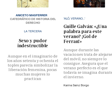
ANICETO MASFERRER
'ALÓ, VERANO...'
CATEDRÁTICO DE HISTORIA DEL
DERECHO
Guille Galván: «¿Una
palabra para este
LA TERCERA
verano? ¡Gol de
­Sexo y pudor
Ferran!»
indestructible
Aunque durante las
vacaciones trata de alejars
Aunque en el imaginario de
del móvil, no siempre lo
los años setenta y ochenta el
consigue. Asegura que el
toples parecía simbolizar la
verano perfecto es el que
liberación femenina, pocas
todavía se imagina durant
muchas mujeres lo
el invierno.
practican
Karina Sainz Borgo