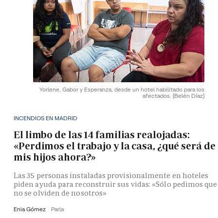
Yorlene, Gabor y Esperanza, desde un hotel habilitado para los
afectados.
(Belén Díaz)
INCENDIOS EN MADRID
El limbo de las 14 familias realojadas:
«Perdimos el trabajo y la casa, ¿qué será de
mis hijos ahora?»
Las 35 personas instaladas provisionalmente en hoteles
piden ayuda para reconstruir sus vidas: «Sólo pedimos que
no se olviden de nosotros»
Enia Gómez
Parla