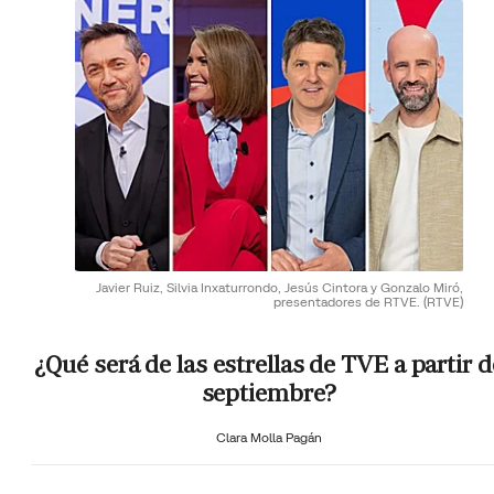
Javier Ruiz, Silvia Inxaturrondo, Jesús Cintora y Gonzalo Miró,
presentadores de RTVE.
(RTVE)
¿Qué será de las estrellas de TVE a partir d
septiembre?
Clara Molla Pagán