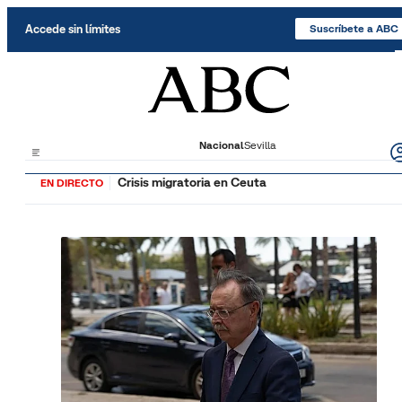
Saltar al contenido
Accede sin límites
Suscríbete a ABC
Nacional
Sevilla
Crisis migratoria en Ceuta
EN DIRECTO