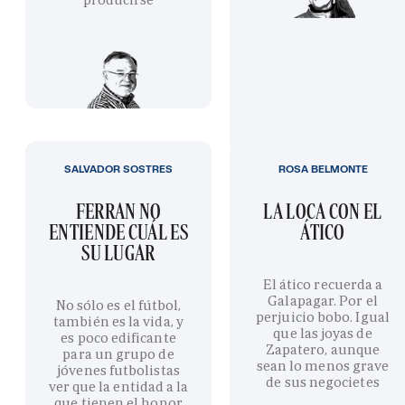
SALVADOR SOSTRES
ROSA BELMONTE
FERRAN NO
LA LOCA CON EL
ENTIENDE CUÁL ES
ÁTICO
SU LUGAR
El ático recuerda a
Galapagar. Por el
No sólo es el fútbol,
perjuicio bobo. Igual
también es la vida, y
que las joyas de
es poco edificante
Zapatero, aunque
para un grupo de
sean lo menos grave
jóvenes futbolistas
de sus negocietes
ver que la entidad a la
que tienen el honor