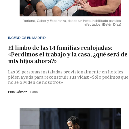
Yorlene, Gabor y Esperanza, desde un hotel habilitado para los
afectados.
(Belén Díaz)
INCENDIOS EN MADRID
El limbo de las 14 familias realojadas:
«Perdimos el trabajo y la casa, ¿qué será de
mis hijos ahora?»
Las 35 personas instaladas provisionalmente en hoteles
piden ayuda para reconstruir sus vidas: «Sólo pedimos que
no se olviden de nosotros»
Enia Gómez
Parla