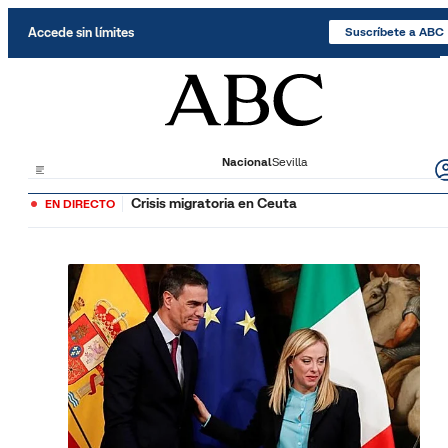
Saltar al contenido
Accede sin límites
Suscríbete a ABC
Nacional
Sevilla
Crisis migratoria en Ceuta
EN DIRECTO