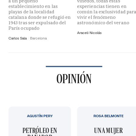
a un pequeño
viñedos, todas estas
establecimiento en las
experiencias tienen en
playas de la localidad
común la exclusividad par
catalana donde se refugió en
vivir el fenómeno
1943 tras ser expulsado del
astronómico del verano
París ocupado
Araceli Nicolás
Carlos Sala
Barcelona
OPINIÓN
AGUSTÍN PERY
ROSA BELMONTE
PETRÓLEO EN
UNA MUJER