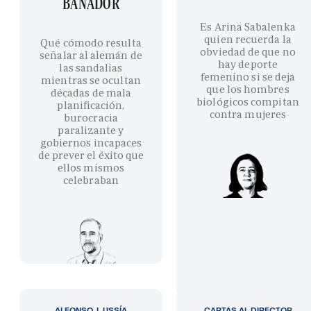
BAÑADOR
Es Arina Sabalenka
quien recuerda la
Qué cómodo resulta
obviedad de que no
señalar al alemán de
hay deporte
las sandalias
femenino si se deja
mientras se ocultan
que los hombres
décadas de mala
biológicos compitan
planificación,
contra mujeres
burocracia
paralizante y
gobiernos incapaces
de prever el éxito que
ellos mismos
celebraban
ALFONSO J. USSÍA
CARTAS AL DIRECTOR