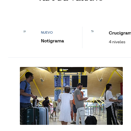
Crucigra
NUEVO
Notigrama
4 niveles