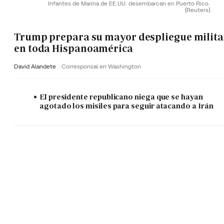
Infantes de Marina de EE.UU. desembarcan en Puerto Rico.
(Reuters)
Trump prepara su mayor despliegue milita
en toda Hispanoamérica
David Alandete
Corresponsal en Washington
El presidente republicano niega que se hayan
agotado los misiles para seguir atacando a Irán