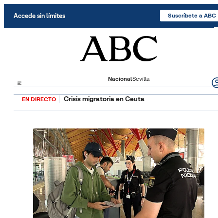
Saltar al contenido
Accede sin límites
Suscríbete a ABC
Nacional
Sevilla
Crisis migratoria en Ceuta
EN DIRECTO