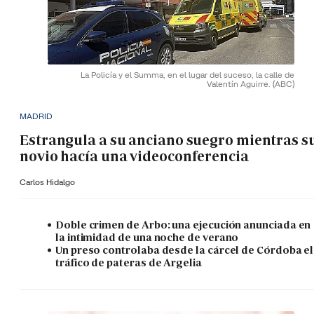
La Policía y el Summa, en el lugar del suceso, la calle de
Valentín Aguirre.
(ABC)
MADRID
Estrangula a su anciano suegro mientras s
novio hacía una videoconferencia
Carlos Hidalgo
Doble crimen de Arbo: una ejecución anunciada en
la intimidad de una noche de verano
Un preso controlaba desde la cárcel de Córdoba el
tráfico de pateras de Argelia