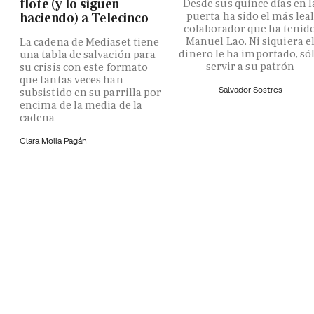
flote (y lo siguen
Desde sus quince días en l
puerta ha sido el más lea
haciendo) a Telecinco
colaborador que ha tenid
Manuel Lao. Ni siquiera e
La cadena de Mediaset tiene
dinero le ha importado, só
una tabla de salvación para
servir a su patrón
su crisis con este formato
que tantas veces han
Salvador Sostres
subsistido en su parrilla por
encima de la media de la
cadena
Clara Molla Pagán