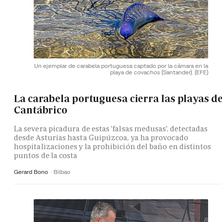
Un ejemplar de carabela portuguesa captado por la cámara en la
playa de covachos (Santander).
(EFE)
La carabela portuguesa cierra las playas de
Cantábrico
La severa picadura de estas 'falsas medusas', detectadas
desde Asturias hasta Guipúzcoa, ya ha provocado
hospitalizaciones y la prohibición del baño en distintos
puntos de la costa
Gerard Bono
Bilbao