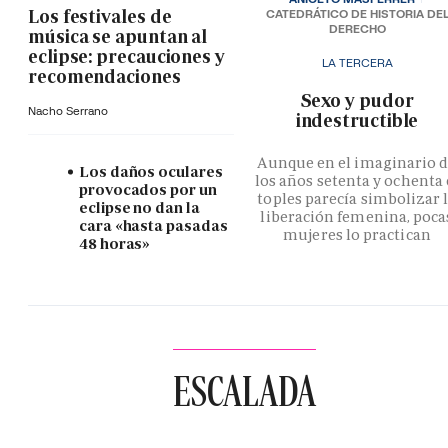
Los festivales de
CATEDRÁTICO DE HISTORIA DE
DERECHO
música se apuntan al
eclipse: precauciones y
LA TERCERA
recomendaciones
­Sexo y pudor
Nacho Serrano
indestructible
Aunque en el imaginario 
Los daños oculares
los años setenta y ochenta 
provocados por un
toples parecía simbolizar 
eclipse no dan la
liberación femenina, poca
cara «hasta pasadas
mujeres lo practican
48 horas»
ESCALADA