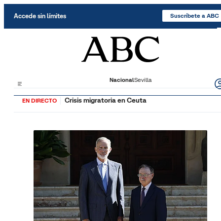
Saltar al contenido
Accede sin límites
Suscríbete a ABC
Nacional
Sevilla
Crisis migratoria en Ceuta
EN DIRECTO