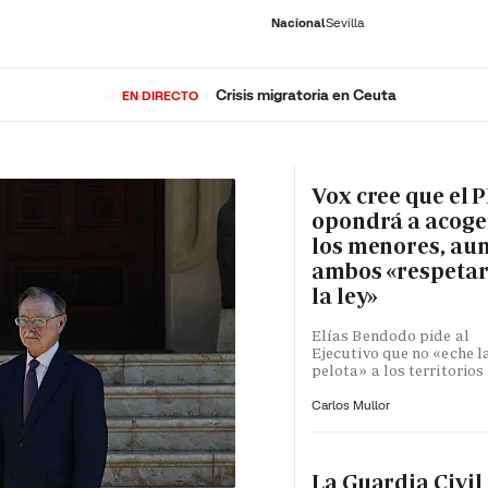
Nacional
Sevilla
Crisis migratoria en Ceuta
EN DIRECTO
RNACIONAL
ECONOMÍA
DEPORTES
SOCIEDAD
CULTURA
GENTE
PLAY
HISTORIA
ÚLTI
Vox cree que el P
opondrá a acoge
los menores, au
ambos «respeta
la ley»
Elías Bendodo pide al
Ejecutivo que no «eche l
pelota» a los territorios
Carlos Mullor
La Guardia Civil