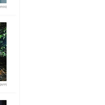
RRSS)
(AFP)