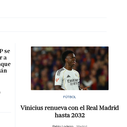
MA HORA
P se
r a
nque
rán
a
FÚTBOL
Vinicius renueva con el Real Madrid
hasta 2032
Pablo Lodeiro
Madrid