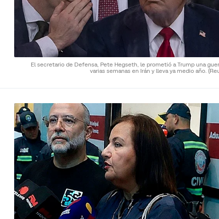
El secretario de Defensa, Pete Hegseth, le prometió a Trump una guer
varias semanas en Irán y lleva ya medio año.
(Re