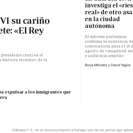
investiga el «rie
real» de otro asa
 VI su cariño
en la ciudad
autónoma
te: «El Rey
El informe preliminar
confirma la existencia d
convocatoria para el 15 
agosto de «magnitud inc
 presidente ceutí en el
y audiencia amplia»
 historia reciente» de la
Borja Méndez y
David Yagüe
pa expulsar a los inmigrantes que
tera
Dámaso F. S., en el reconocimiento a Donald, uno de los perros que adies