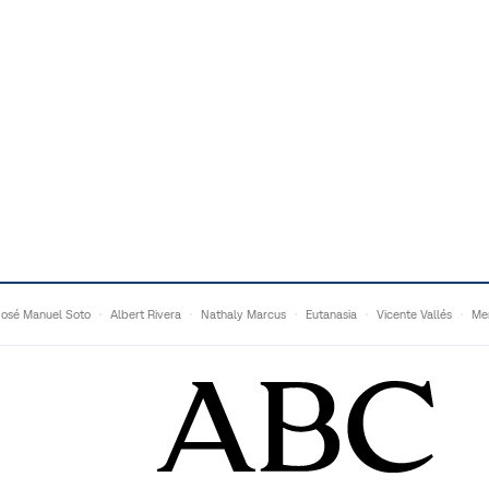
José Manuel Soto
Albert Rivera
Nathaly Marcus
Eutanasia
Vicente Vallés
Me
Adrián Quevedo
Ganaderos
Matteo Grandi