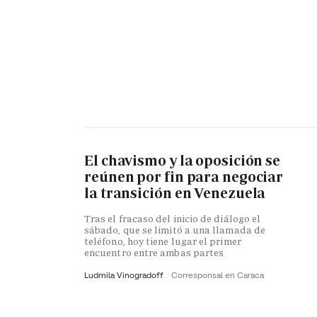
El chavismo y la oposición se
reúnen por fin para negociar
la transición en Venezuela
Tras el fracaso del inicio de diálogo el
sábado, que se limitó a una llamada de
teléfono, hoy tiene lugar el primer
encuentro entre ambas partes
Ludmila Vinogradoff
Corresponsal en Caraca