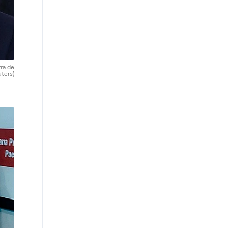
ra de
uters)