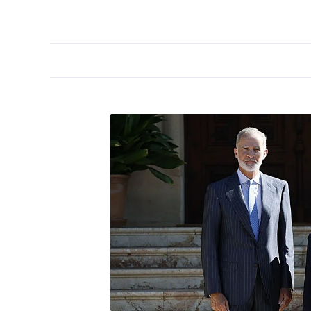
PORTADA
OPINIÓN
ESPAÑA
MADRID
INTE