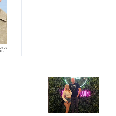
res de
RTVE.