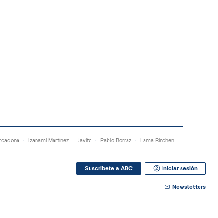
rcadona
Izanami Martínez
Javito
Pablo Borraz
Lama Rinchen
Suscribete a ABC
Iniciar sesión
Newsletters