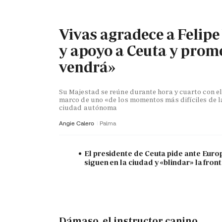
Vivas agradece a Felipe
y apoyo a Ceuta y prome
vendrá»
Su Majestad se reúne durante hora y cuarto con el
marco de uno «de los momentos más difíciles de la
ciudad autónoma
Angie Calero
Palma
El presidente de Ceuta pide ante Euro
siguen en la ciudad y «blindar» la fron
Dámaso, el instructor canino