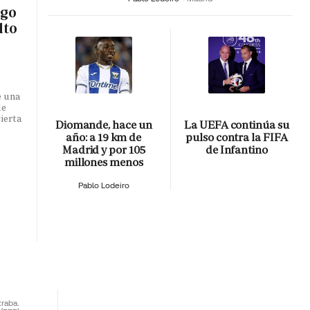
sgo
lto
e una
de
ierta
Diomande, hace un
La UEFA continúa su
año: a 19 km de
pulso contra la FIFA
Madrid y por 105
de Infantino
millones menos
Pablo Lodeiro
traba.