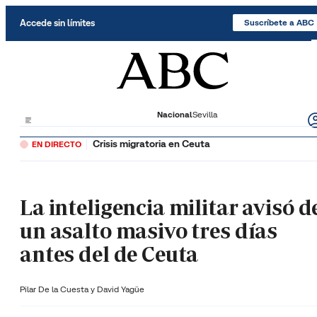
Saltar al contenido
Accede sin límites
Suscríbete a ABC
Nacional
Sevilla
Crisis migratoria en Ceuta
EN DIRECTO
La inteligencia militar avisó d
un asalto masivo tres días
antes del de Ceuta
Pilar De la Cuesta y
David Yagüe