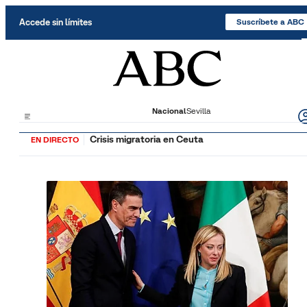
Saltar al contenido
Accede sin límites
Suscríbete a ABC
Nacional
Sevilla
Crisis migratoria en Ceuta
EN DIRECTO