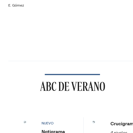
E. Gómez
ABC DE VERANO
Crucigra
NUEVO
Notigrama
4 niveles