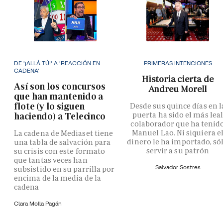
DE '¡ALLÁ TÚ!' A 'REACCIÓN EN
PRIMERAS INTENCIONES
CADENA'
Historia cierta de
Así son los concursos
Andreu Morell
que han mantenido a
flote (y lo siguen
Desde sus quince días en l
puerta ha sido el más lea
haciendo) a Telecinco
colaborador que ha tenid
Manuel Lao. Ni siquiera e
La cadena de Mediaset tiene
dinero le ha importado, só
una tabla de salvación para
servir a su patrón
su crisis con este formato
que tantas veces han
Salvador Sostres
subsistido en su parrilla por
encima de la media de la
cadena
Clara Molla Pagán