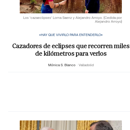
Los 'cazaeclipses' Lorna Saenz y Alejandro Arroyo.
(Cedida por
Alejandro Arroyo)
«HAY QUE VIVIRLO PARA ENTENDERLO»
Cazadores de eclipses que recorren miles
de kilómetros para verlos
Mónica S. Blanco
Valladolid