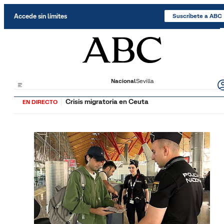
Saltar al contenido
Accede sin límites
Suscríbete a ABC
Nacional
Sevilla
Crisis migratoria en Ceuta
EN DIRECTO