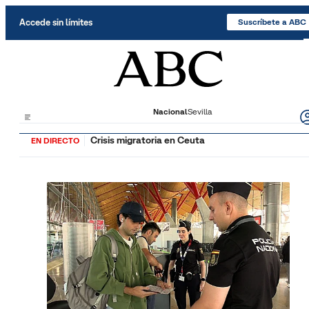
Saltar al contenido
Accede sin límites
Suscríbete a ABC
Nacional
Sevilla
Crisis migratoria en Ceuta
EN DIRECTO