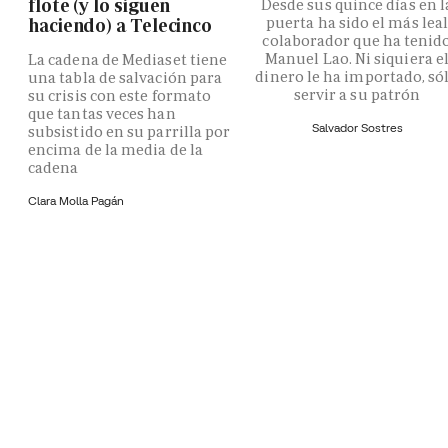
flote (y lo siguen
Desde sus quince días en l
puerta ha sido el más lea
haciendo) a Telecinco
colaborador que ha tenid
Manuel Lao. Ni siquiera e
La cadena de Mediaset tiene
dinero le ha importado, só
una tabla de salvación para
servir a su patrón
su crisis con este formato
que tantas veces han
Salvador Sostres
subsistido en su parrilla por
encima de la media de la
cadena
Clara Molla Pagán