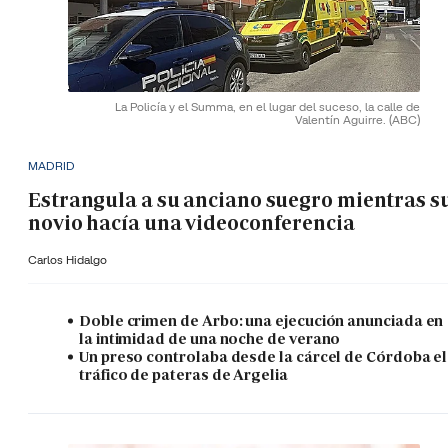
La Policía y el Summa, en el lugar del suceso, la calle de
Valentín Aguirre.
(ABC)
MADRID
Estrangula a su anciano suegro mientras s
novio hacía una videoconferencia
Carlos Hidalgo
Doble crimen de Arbo: una ejecución anunciada en
la intimidad de una noche de verano
Un preso controlaba desde la cárcel de Córdoba el
tráfico de pateras de Argelia