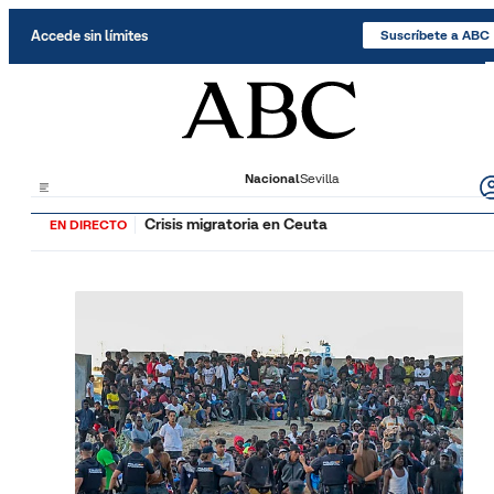
Saltar al contenido
Accede sin límites
Suscríbete a ABC
Nacional
Sevilla
Crisis migratoria en Ceuta
EN DIRECTO