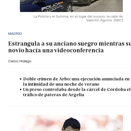
La Policía y el Summa, en el lugar del suceso, la calle de
Valentín Aguirre.
(ABC)
MADRID
Estrangula a su anciano suegro mientras s
novio hacía una videoconferencia
Carlos Hidalgo
Doble crimen de Arbo: una ejecución anunciada en
la intimidad de una noche de verano
Un preso controlaba desde la cárcel de Córdoba el
tráfico de pateras de Argelia