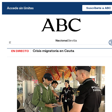
Saltar al contenido
Accede sin límites
Suscríbete a ABC
Nacional
Sevilla
Crisis migratoria en Ceuta
EN DIRECTO