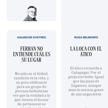
SALVADOR SOSTRES
ROSA BELMONTE
FERRAN NO
LA LOCA CON EL
ENTIENDE CUÁL ES
ÁTICO
SU LUGAR
El ático recuerda a
Galapagar. Por el
No sólo es el fútbol,
perjuicio bobo. Igual
también es la vida, y
que las joyas de
es poco edificante
Zapatero, aunque
para un grupo de
sean lo menos grave
jóvenes futbolistas
de sus negocietes
ver que la entidad a la
que tienen el honor
de pertenecer se