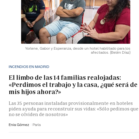
Yorlene, Gabor y Esperanza, desde un hotel habilitado para los
afectados.
(Belén Díaz)
INCENDIOS EN MADRID
El limbo de las 14 familias realojadas:
«Perdimos el trabajo y la casa, ¿qué será de
mis hijos ahora?»
Las 35 personas instaladas provisionalmente en hoteles
piden ayuda para reconstruir sus vidas: «Sólo pedimos que
no se olviden de nosotros»
Enia Gómez
Parla