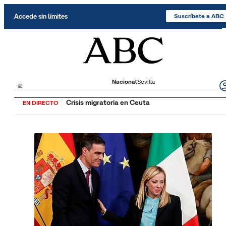
Saltar al contenido
Accede sin límites
Suscríbete a ABC
Nacional
Sevilla
Crisis migratoria en Ceuta
EN DIRECTO