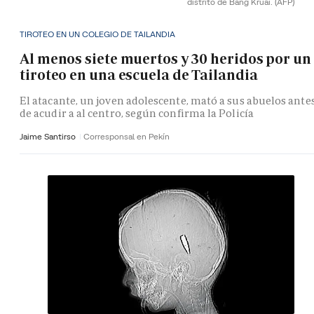
distrito de Bang Kruai.
(AFP)
TIROTEO EN UN COLEGIO DE TAILANDIA
Al menos siete muertos y 30 heridos por un
tiroteo en una escuela de Tailandia
El atacante, un joven adolescente, mató a sus abuelos ante
de acudir a al centro, según confirma la Policía
Jaime Santirso
Corresponsal en Pekín