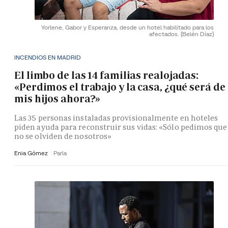
Yorlene, Gabor y Esperanza, desde un hotel habilitado para los
afectados.
(Belén Díaz)
INCENDIOS EN MADRID
El limbo de las 14 familias realojadas:
«Perdimos el trabajo y la casa, ¿qué será de
mis hijos ahora?»
Las 35 personas instaladas provisionalmente en hoteles
piden ayuda para reconstruir sus vidas: «Sólo pedimos que
no se olviden de nosotros»
Enia Gómez
Parla