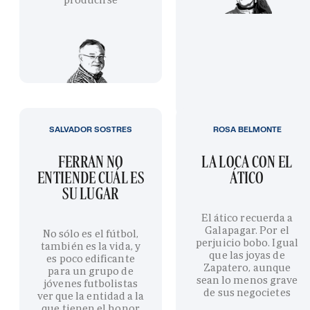
SALVADOR SOSTRES
ROSA BELMONTE
FERRAN NO
LA LOCA CON EL
ENTIENDE CUÁL ES
ÁTICO
SU LUGAR
El ático recuerda a
Galapagar. Por el
No sólo es el fútbol,
perjuicio bobo. Igual
también es la vida, y
que las joyas de
es poco edificante
Zapatero, aunque
para un grupo de
sean lo menos grave
jóvenes futbolistas
de sus negocietes
ver que la entidad a la
que tienen el honor