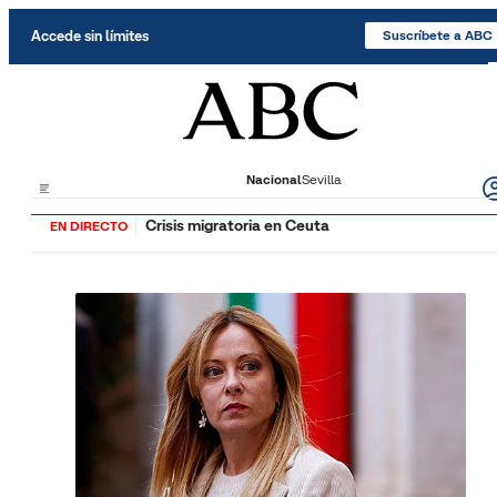
Saltar al contenido
Accede sin límites
Suscríbete a ABC
Nacional
Sevilla
Crisis migratoria en Ceuta
EN DIRECTO