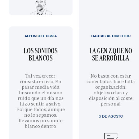
ALFONSO J. USSÍA
CARTAS AL DIRECTOR
LOS SONIDOS
LA GEN Z QUE NO
BLANCOS
SE ARRODILLA
Tal vez crecer
No basta con estar
consista en eso. En
conectados; hace falta
pasar media vida
organización,
buscando el mismo
objetivo claro y
ruido que un día nos
disposición al coste
hizo sentir a salvo.
personal
Porque todos, aunque
no lo sepamos,
6 DE AGOSTO
llevamos un sonido
blanco dentro