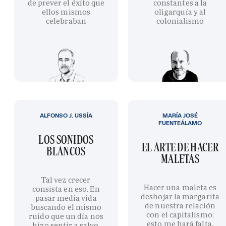
de prever el éxito que
constantes a la
ellos mismos
oligarquía y al
celebraban
colonialismo
ALFONSO J. USSÍA
MARÍA JOSÉ
FUENTEÁLAMO
LOS SONIDOS
EL ARTE DE HACER
BLANCOS
MALETAS
Tal vez crecer
Hacer una maleta es
consista en eso. En
deshojar la margarita
pasar media vida
de nuestra relación
buscando el mismo
con el capitalismo:
ruido que un día nos
esto me hará falta,
hizo sentir a salvo.