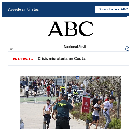
Saltar al contenido
Accede sin límites
Suscríbete a ABC
Nacional
Sevilla
Crisis migratoria en Ceuta
EN DIRECTO