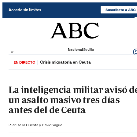
Saltar al contenido
Accede sin límites
Suscríbete a ABC
Nacional
Sevilla
Crisis migratoria en Ceuta
EN DIRECTO
La inteligencia militar avisó d
un asalto masivo tres días
antes del de Ceuta
Pilar De la Cuesta y
David Yagüe