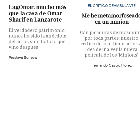
EL CRÍTICO DEAMBULANTE
LagOmar, mucho más
que la casa de Omar
Me he metamorfosead
Sharif en Lanzarote
en un minion
El verdadero patrimonio
Con picaduras de mosquit
nunca ha sido la anécdota
por toda partes, nuestro
del actor, sino todo lo que
crítico de arte tiene la 'feli
vino después
idea de ir a ver la nueva
película de los 'Minions'
Preslava Boneva
Fernando Castro Flórez