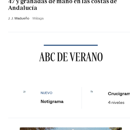
47 y granadas de mano en las costas de
Andalucía
J. J. Madueño
Málaga
ABC DE VERANO
Crucigra
NUEVO
Notigrama
4 niveles