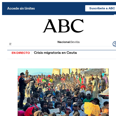
Saltar al contenido
Accede sin límites
Suscríbete a ABC
Nacional
Sevilla
Crisis migratoria en Ceuta
EN DIRECTO