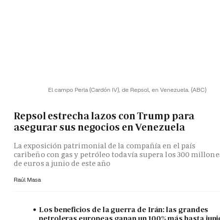
El campo Perla (Cardón IV), de Repsol, en Venezuela.
(ABC)
Repsol estrecha lazos con Trump para
asegurar sus negocios en Venezuela
La exposición patrimonial de la compañía en el país
caribeño con gas y petróleo todavía supera los 300 millone
de euros a junio de este año
Raúl Masa
Los beneficios de la guerra de Irán: las grandes
petroleras europeas ganan un 100% más hasta juni