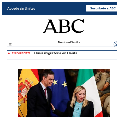
Saltar al contenido
Accede sin límites
Suscríbete a ABC
Nacional
Sevilla
Crisis migratoria en Ceuta
EN DIRECTO