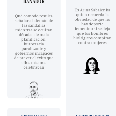
BAÑADOR
Es Arina Sabalenka
quien recuerda la
Qué cómodo resulta
obviedad de que no
señalar al alemán de
hay deporte
las sandalias
femenino si se deja
mientras se ocultan
que los hombres
décadas de mala
biológicos compitan
planificación,
contra mujeres
burocracia
paralizante y
gobiernos incapaces
de prever el éxito que
ellos mismos
celebraban
ALFONSO J. USSÍA
CARTAS AL DIRECTOR