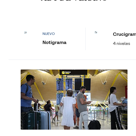
Crucigra
NUEVO
Notigrama
4 niveles