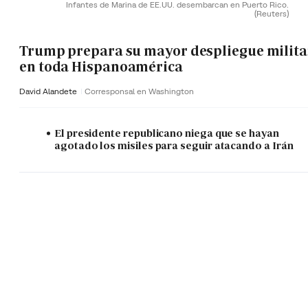
Infantes de Marina de EE.UU. desembarcan en Puerto Rico.
(Reuters)
Trump prepara su mayor despliegue milita
en toda Hispanoamérica
David Alandete
Corresponsal en Washington
El presidente republicano niega que se hayan
agotado los misiles para seguir atacando a Irán