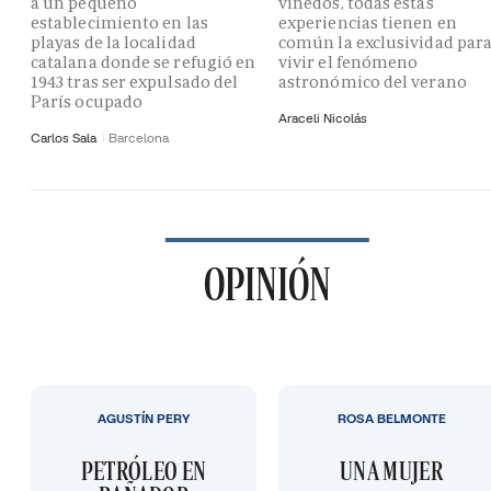
a un pequeño
viñedos, todas estas
establecimiento en las
experiencias tienen en
playas de la localidad
común la exclusividad par
catalana donde se refugió en
vivir el fenómeno
1943 tras ser expulsado del
astronómico del verano
París ocupado
Araceli Nicolás
Carlos Sala
Barcelona
OPINIÓN
AGUSTÍN PERY
ROSA BELMONTE
PETRÓLEO EN
UNA MUJER