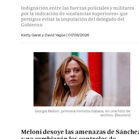
Indignación entre las fuerzas policiales y militares
por la indicación de «instancias superiores» que
persigue evitar la imputación del delegado del
Gobierno
Ketty Garat y
David Yagüe
|
07/08/2026
Giorgia Meloni, prrimera ministra italiana, en una foto de
archivo.
(Reuters)
Meloni desoye las amenazas de Sánche
y no cambiarán los controles de