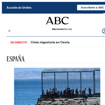
Saltar al contenido
Accede sin límites
Suscríbete a ABC
Nacional
Sevilla
Crisis migratoria en Ceuta
EN DIRECTO
ESPAÑA