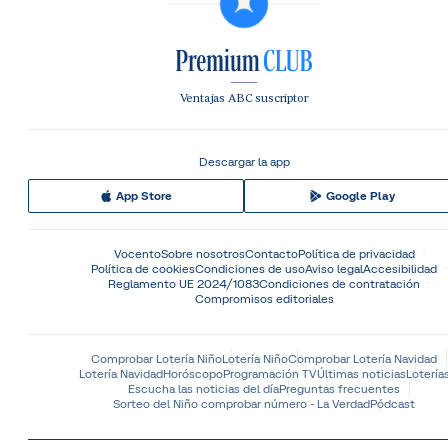
Ventajas ABC suscriptor
Descargar la app
App Store
Google Play
Vocento
Sobre nosotros
Contacto
Política de privacidad
Política de cookies
Condiciones de uso
Aviso legal
Accesibilidad
Reglamento UE 2024/1083
Condiciones de contratación
Compromisos editoriales
Comprobar Lotería Niño
Lotería Niño
Comprobar Lotería Navidad
Lotería Navidad
Horóscopo
Programación TV
Últimas noticias
Lotería
Escucha las noticias del día
Preguntas frecuentes
Sorteo del Niño comprobar número - La Verdad
Pódcast