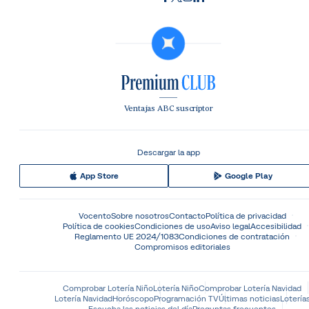
Ventajas ABC suscriptor
Descargar la app
App Store
Google Play
Vocento
Sobre nosotros
Contacto
Política de privacidad
Política de cookies
Condiciones de uso
Aviso legal
Accesibilidad
Reglamento UE 2024/1083
Condiciones de contratación
Compromisos editoriales
Comprobar Lotería Niño
Lotería Niño
Comprobar Lotería Navidad
Lotería Navidad
Horóscopo
Programación TV
Últimas noticias
Lotería
Escucha las noticias del día
Preguntas frecuentes