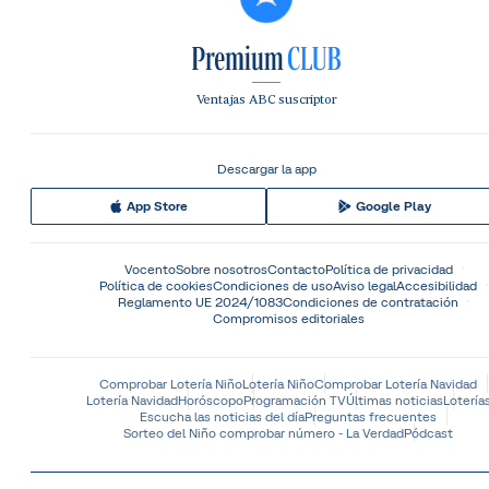
Ventajas ABC suscriptor
Descargar la app
App Store
Google Play
Vocento
Sobre nosotros
Contacto
Política de privacidad
Política de cookies
Condiciones de uso
Aviso legal
Accesibilidad
Reglamento UE 2024/1083
Condiciones de contratación
Compromisos editoriales
Comprobar Lotería Niño
Lotería Niño
Comprobar Lotería Navidad
Lotería Navidad
Horóscopo
Programación TV
Últimas noticias
Lotería
Escucha las noticias del día
Preguntas frecuentes
Sorteo del Niño comprobar número - La Verdad
Pódcast