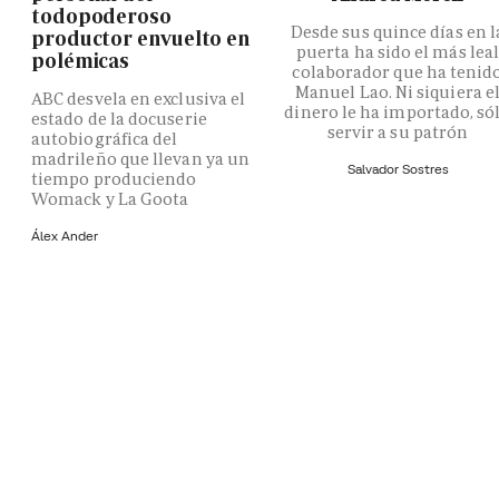
todopoderoso
Desde sus quince días en l
productor envuelto en
puerta ha sido el más lea
polémicas
colaborador que ha tenid
Manuel Lao. Ni siquiera e
ABC desvela en exclusiva el
dinero le ha importado, só
estado de la docuserie
servir a su patrón
autobiográfica del
madrileño que llevan ya un
Salvador Sostres
tiempo produciendo
Womack y La Goota
Álex Ander