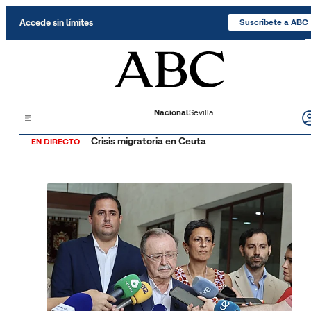
Saltar al contenido
Accede sin límites
Suscríbete a ABC
Nacional
Sevilla
Crisis migratoria en Ceuta
EN DIRECTO