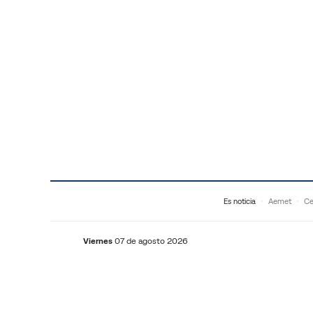
Saltar al contenido
Es noticia
Aemet
Ce
Viernes
07 de agosto 2026