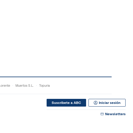
orente
Muertos S.L.
Topuria
Suscribete a ABC
Iniciar sesión
Newsletters