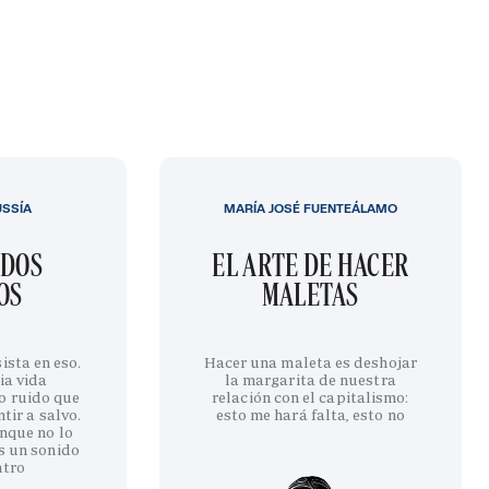
USSÍA
MARÍA JOSÉ FUENTEÁLAMO
IDOS
EL ARTE DE HACER
OS
MALETAS
ista en eso.
Hacer una maleta es deshojar
ia vida
la margarita de nuestra
o ruido que
relación con el capitalismo:
tir a salvo.
esto me hará falta, esto no
nque no lo
s un sonido
ntro