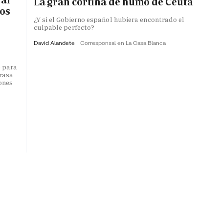
La gran cortina de humo de Ceuta
ros
¿Y si el Gobierno español hubiera encontrado el
culpable perfecto?
David Alandete
Corresponsal en La Casa Blanca
o para
trasa
lones