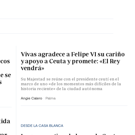
MA HORA
Vivas agradece a Felipe VI su cariño
ecos
y apoyo a Ceuta y promete: «El Rey
vendrá»
e se
Su Majestad se reúne con el presidente ceutí en el
s
marco de uno «de los momentos más difíciles de la
historia reciente» de la ciudad autónoma
Angie Calero
Palma
tida
DESDE LA CASA BLANCA
rar