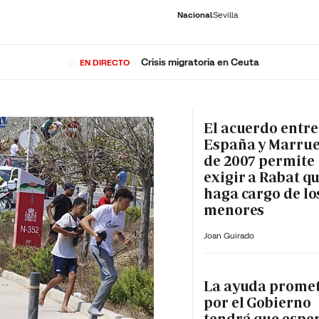
Nacional
Sevilla
Crisis migratoria en Ceuta
EN DIRECTO
RNACIONAL
ECONOMÍA
DEPORTES
SOCIEDAD
CULTURA
GENTE
PLAY
HISTORIA
ÚLTI
El acuerdo entre
España y Marru
de 2007 permite
exigir a Rabat qu
haga cargo de lo
menores
Joan Guirado
La ayuda prome
por el Gobierno
tendrá que espe