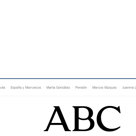
uta
España y Marruecos
Marta González
Pensión
Marcos Vázquez
Juanma L