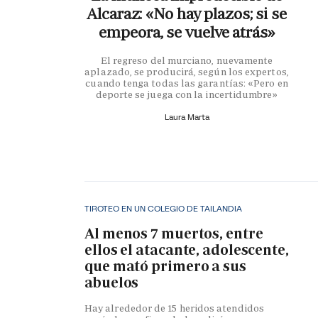
Alcaraz: «No hay plazos; si se
empeora, se vuelve atrás»
El regreso del murciano, nuevamente
aplazado, se producirá, según los expertos,
cuando tenga todas las garantías: «Pero en
deporte se juega con la incertidumbre»
Laura Marta
TIROTEO EN UN COLEGIO DE TAILANDIA
Al menos 7 muertos, entre
ellos el atacante, adolescente,
que mató primero a sus
abuelos
Hay alrededor de 15 heridos atendidos