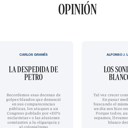
OPINIÓN
CARLOS GRANÉS
ALFONSO J. 
LA DESPEDIDA DE
LOS SON
PETRO
BLANC
Recordemos esas decenas de
Tal vez crecer cons
golpes blandos que denunció
En pasar med
en sus comparecencias
buscando el mism
públicas, los ataques a un
un día nos hizo sen
Congreso poblado por «HP’s
Porque todos, au
esclavistas» o las alusiones
sepamos, llevamo
constantes a la oligarquía y
blanco de
al colonialismo