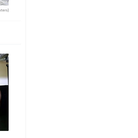
uters)