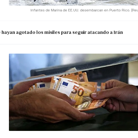
Infantes de Marina de EE.UU. desembarcan en Puerto Rico.
(Re
e hayan agotado los misiles para seguir atacando a Irán