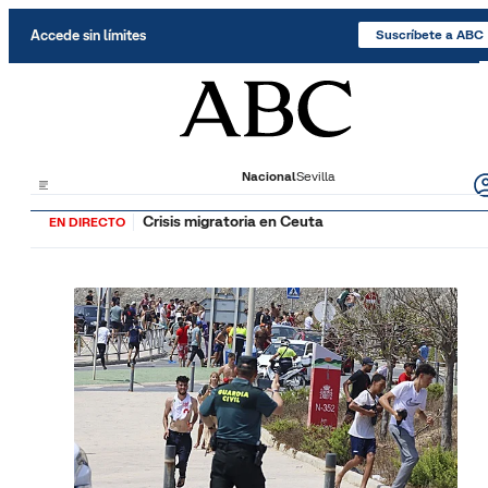
Saltar al contenido
Accede sin límites
Suscríbete a ABC
Nacional
Sevilla
Crisis migratoria en Ceuta
EN DIRECTO