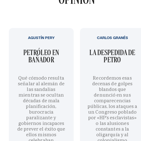
AGUSTÍN PERY
CARLOS GRANÉS
PETRÓLEO EN
LA DESPEDIDA DE
BAÑADOR
PETRO
Qué cómodo resulta
Recordemos esas
señalar al alemán de
decenas de golpes
las sandalias
blandos que
mientras se ocultan
denunció en sus
décadas de mala
comparecencias
planificación,
públicas, los ataques a
burocracia
un Congreso poblado
paralizante y
por «HP’s esclavistas»
gobiernos incapaces
o las alusiones
de prever el éxito que
constantes a la
ellos mismos
oligarquía y al
celebraban
colonialismo