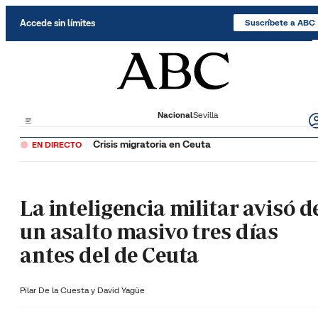
Saltar al contenido
Accede sin límites
Suscríbete a ABC
Nacional
Sevilla
Crisis migratoria en Ceuta
EN DIRECTO
La inteligencia militar avisó d
un asalto masivo tres días
antes del de Ceuta
Pilar De la Cuesta y
David Yagüe