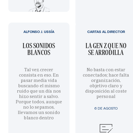
ALFONSO J. USSÍA
CARTAS AL DIRECTOR
LOS SONIDOS
LA GEN Z QUE NO
BLANCOS
SE ARRODILLA
Tal vez crecer
No basta con estar
consista en eso. En
conectados; hace falta
pasar media vida
organización,
buscando el mismo
objetivo claro y
ruido que un día nos
disposición al coste
hizo sentir a salvo.
personal
Porque todos, aunque
no lo sepamos,
6 DE AGOSTO
llevamos un sonido
blanco dentro