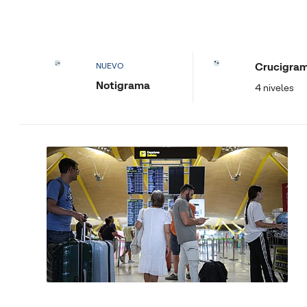
Crucigra
NUEVO
Notigrama
4 niveles