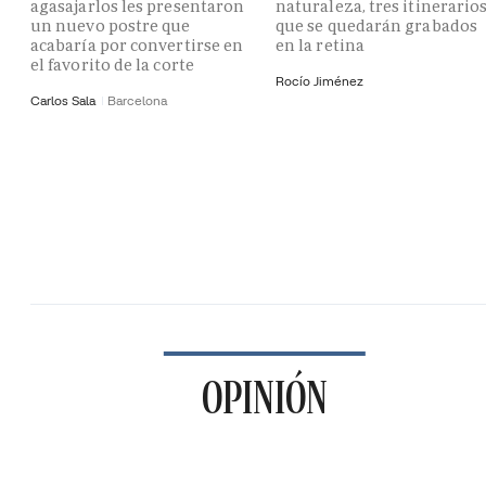
agasajarlos les presentaron
naturaleza, tres itinerario
un nuevo postre que
que se quedarán grabados
acabaría por convertirse en
en la retina
el favorito de la corte
Rocío Jiménez
Carlos Sala
Barcelona
OPINIÓN