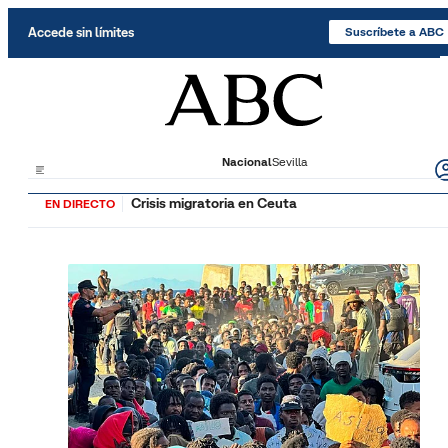
Saltar al contenido
Accede sin límites
Suscríbete a ABC
Nacional
Sevilla
Crisis migratoria en Ceuta
EN DIRECTO