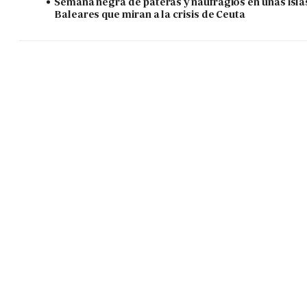
Semana negra de pateras y naufragios en unas isla
Baleares que miran a la crisis de Ceuta