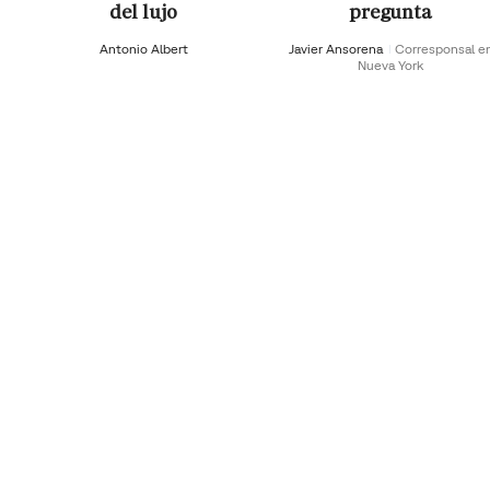
del lujo
pregunta
Antonio Albert
Javier Ansorena
Corresponsal e
Nueva York