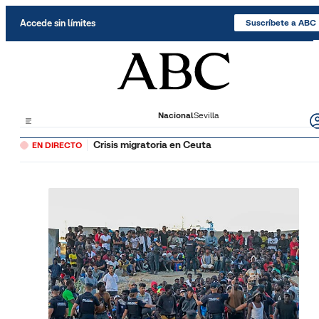
Saltar al contenido
Accede sin límites
Suscríbete a ABC
Nacional
Sevilla
Crisis migratoria en Ceuta
EN DIRECTO