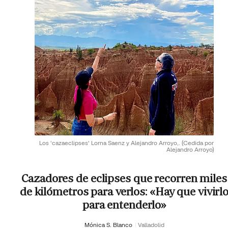
Los 'cazaeclipses' Lorna Saenz y Alejandro Arroyo,.
(Cedida por
Alejandro Arroyo)
Cazadores de eclipses que recorren miles
de kilómetros para verlos: «Hay que vivirl
para entenderlo»
Mónica S. Blanco
Valladolid