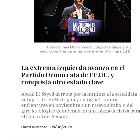
Abdulrahman Mohammed El Sayed se dirige a sus
seguidores tras ganar las primarias en Míchigan.
(EFE)
La extrema izquierda avanza en el
Partido Demócrata de EE.UU. y
conquista otro estado clave
Abdul El Sayed derrota por la mínima a la candidata
del aparato en Míchigan y obliga a Trump a
enfrentarse en noviembre a un nuevo símbolo del
giro ideológico demócrata en una plaza decisiva par
el control del Senado
David Alandete
|
05/08/2026