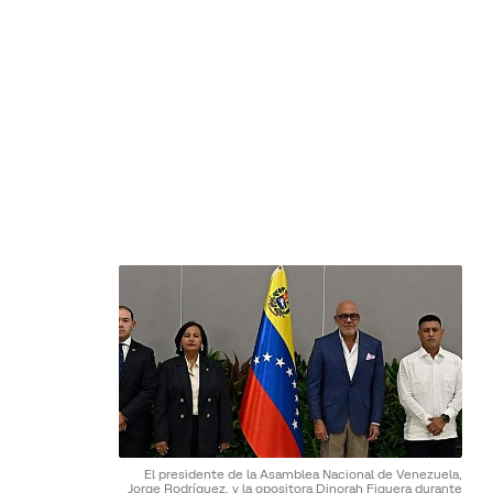
El presidente de la Asamblea Nacional de Venezuela,
Jorge Rodríguez, y la opositora Dinorah Figuera durante