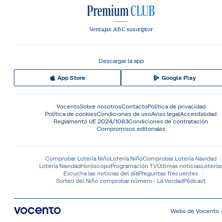
Ventajas ABC suscriptor
Descargar la app
App Store
Google Play
Vocento
Sobre nosotros
Contacto
Política de privacidad
Política de cookies
Condiciones de uso
Aviso legal
Accesibilidad
Reglamento UE 2024/1083
Condiciones de contratación
Compromisos editoriales
Comprobar Lotería Niño
Lotería Niño
Comprobar Lotería Navidad
Lotería Navidad
Horóscopo
Programación TV
Últimas noticias
Lotería
Escucha las noticias del día
Preguntas frecuentes
Sorteo del Niño comprobar número - La Verdad
Pódcast
Webs de Vocento