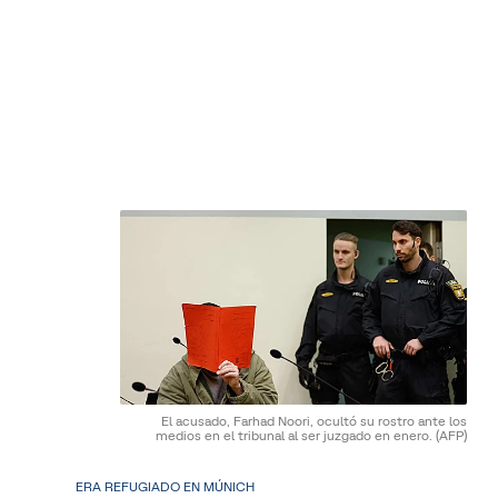
El acusado, Farhad Noori, ocultó su rostro ante los
medios en el tribunal al ser juzgado en enero.
(AFP)
ERA REFUGIADO EN MÚNICH