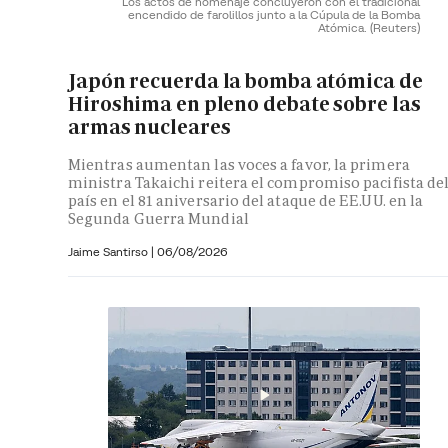
Los actos de homenaje concluyeron con el tradicional
encendido de farolillos junto a la Cúpula de la Bomba
Atómica.
(Reuters)
Japón recuerda la bomba atómica de
Hiroshima en pleno debate sobre las
armas nucleares
Mientras aumentan las voces a favor, la primera
ministra Takaichi reitera el compromiso pacifista de
país en el 81 aniversario del ataque de EE.UU. en la
Segunda Guerra Mundial
Jaime Santirso
|
06/08/2026