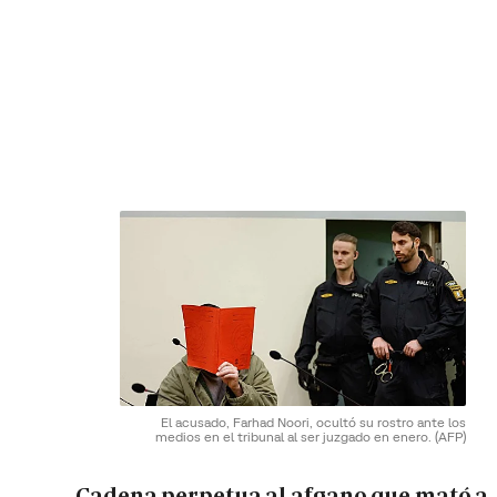
El acusado, Farhad Noori, ocultó su rostro ante los
medios en el tribunal al ser juzgado en enero.
(AFP)
Cadena perpetua al afgano que mató a