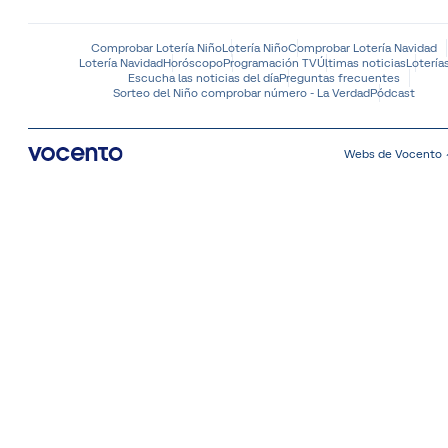
Comprobar Lotería Niño
Lotería Niño
Comprobar Lotería Navidad
Lotería Navidad
Horóscopo
Programación TV
Últimas noticias
Lotería
Escucha las noticias del día
Preguntas frecuentes
Sorteo del Niño comprobar número - La Verdad
Pódcast
Webs de Vocento