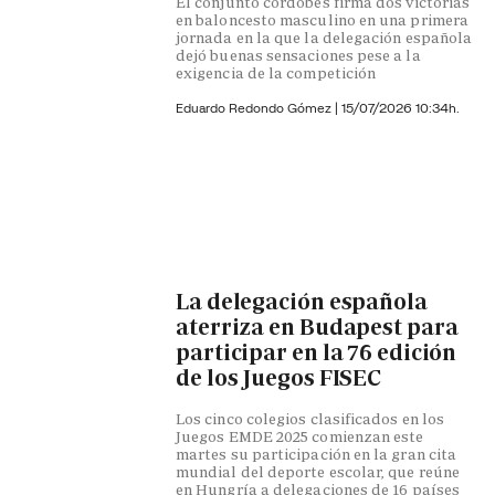
El conjunto cordobés firma dos victorias
en baloncesto masculino en una primera
jornada en la que la delegación española
dejó buenas sensaciones pese a la
exigencia de la competición
Eduardo Redondo Gómez
|
15/07/2026 10:34h.
La delegación española
aterriza en Budapest para
participar en la 76 edición
de los Juegos FISEC
Los cinco colegios clasificados en los
Juegos EMDE 2025 comienzan este
martes su participación en la gran cita
mundial del deporte escolar, que reúne
en Hungría a delegaciones de 16 países