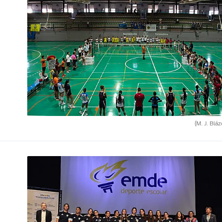
(M. J. Blá