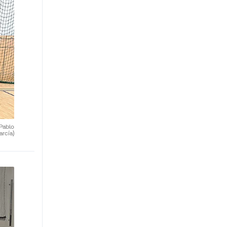
(Pablo
arcía)