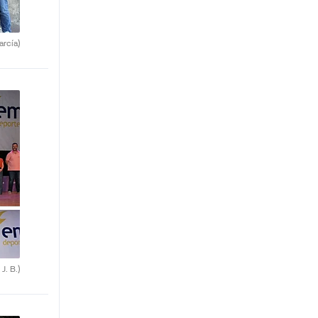
arcía)
 J. B.)