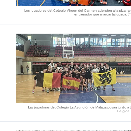
Los jugadores del Colegio Virgen del Carmen atienden a la pizarra
entrenador que marcar la jugada.
(
Las jugadoras del Colegio La Asunción de Málaga posan junto a 
Bélgica.