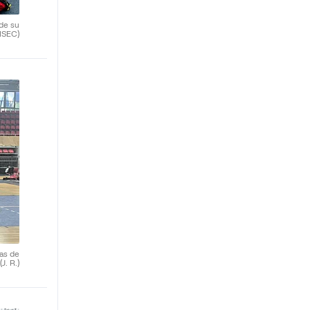
 de su
FISEC)
las de
(J. R.)