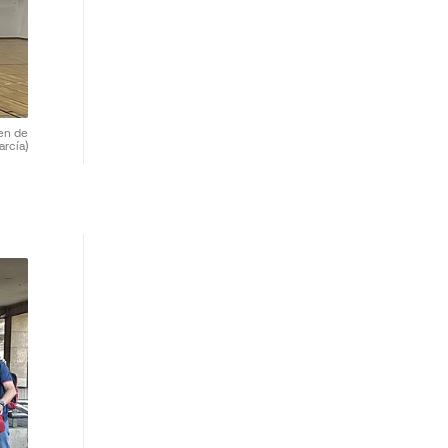
en de
arcía)