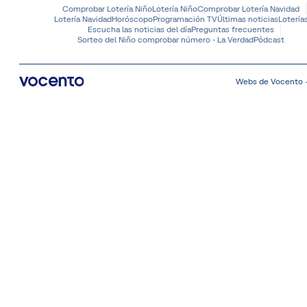
Comprobar Lotería Niño
Lotería Niño
Comprobar Lotería Navidad
Lotería Navidad
Horóscopo
Programación TV
Últimas noticias
Lotería
Escucha las noticias del día
Preguntas frecuentes
Sorteo del Niño comprobar número - La Verdad
Pódcast
Webs de Vocento