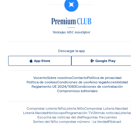
Ventajas ABC suscriptor
Descargar la app
App Store
Google Play
Vocento
Sobre nosotros
Contacto
Política de privacidad
Política de cookies
Condiciones de uso
Aviso legal
Accesibilidad
Reglamento UE 2024/1083
Condiciones de contratación
Compromisos editoriales
Comprobar Lotería Niño
Lotería Niño
Comprobar Lotería Navidad
Lotería Navidad
Horóscopo
Programación TV
Últimas noticias
Lotería
Escucha las noticias del día
Preguntas frecuentes
Sorteo del Niño comprobar número - La Verdad
Pódcast