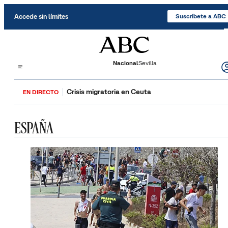
Saltar al contenido
Accede sin límites
Suscríbete a ABC
Nacional
Sevilla
Crisis migratoria en Ceuta
EN DIRECTO
ESPAÑA