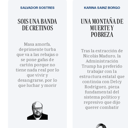
SALVADOR SOSTRES
KARINA SAINZ BORGO
SOIS UNA BANDA
UNA MONTAÑA DE
DE CRETINOS
MUERTE Y
POBREZA
Masa amorfa,
deprimente turba
Tras la extracción de
que va a las rebajas o
Nicolás Maduro, la
se pone gafas de
Administración
cartón porque no
Trump ha preferido
tiene nada real por lo
trabajar con la
que vivir y
estructura estatal que
desangrarse, por lo
continúa con Delcy
que luchar y morir
Rodríguez, pieza
fundamental del
sistema político y
represivo que dijo
querer combatir