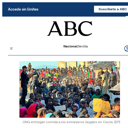
Saltar al contenido
Accede sin límites
Suscríbete a ABC
Nacional
Sevilla
ONG entregan comida a los extranjeros ilegales en Ceuta.
(EP)