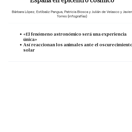
España en epicentro cósmico
Bárbara López,
Estíbaliz Pangua,
Patricia Biosca y
Julián de Velasco y Javier
Torres (infografías)
«El fenómeno astronómico será una experiencia
única»
Así reaccionan los animales ante el oscurecimient
solar