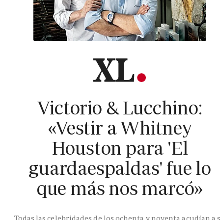
Victorio & Lucchino:
«Vestir a Whitney
Houston para 'El
guardaespaldas' fue lo
que más nos marcó»
Todas las celebridades de los ochenta y noventa acudían a 