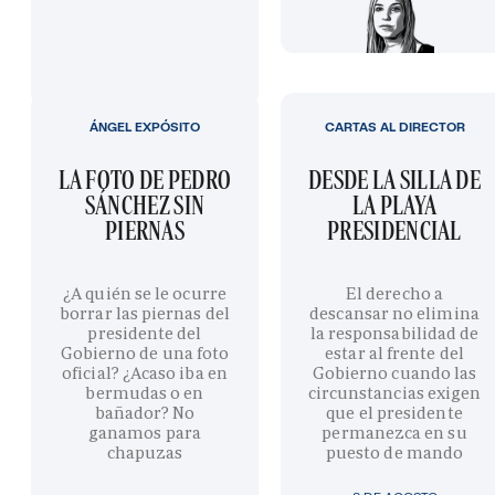
ÁNGEL EXPÓSITO
CARTAS AL DIRECTOR
LA FOTO DE PEDRO
DESDE LA SILLA DE
SÁNCHEZ SIN
LA PLAYA
PIERNAS
PRESIDENCIAL
¿A quién se le ocurre
El derecho a
borrar las piernas del
descansar no elimina
presidente del
la responsabilidad de
Gobierno de una foto
estar al frente del
oficial? ¿Acaso iba en
Gobierno cuando las
bermudas o en
circunstancias exigen
bañador? No
que el presidente
ganamos para
permanezca en su
chapuzas
puesto de mando