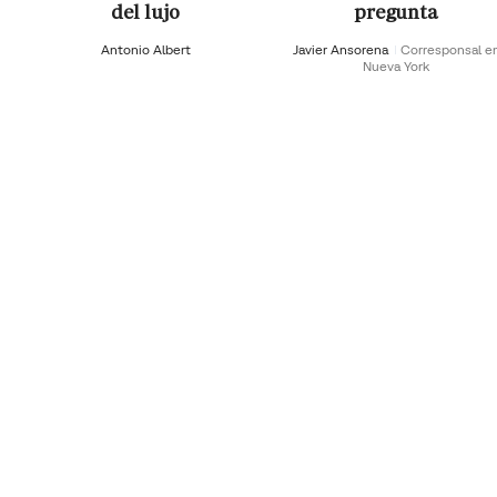
del lujo
pregunta
Antonio Albert
Javier Ansorena
Corresponsal e
Nueva York